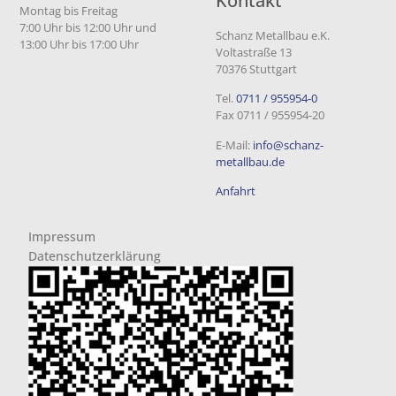
Kontakt
Montag bis Freitag
7:00 Uhr bis 12:00 Uhr und
Schanz Metallbau e.K.
13:00 Uhr bis 17:00 Uhr
Voltastraße 13
70376 Stuttgart
Tel.
0711 / 955954-0
Fax 0711 / 955954-20
E-Mail:
info@schanz-
metallbau.de
Anfahrt
Impressum
Datenschutzerklärung