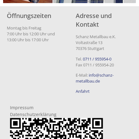
Öffnungszeiten
Adresse und
Kontakt
Montag bis Freitag
7:00 Uhr bis 12:00 Uhr und
Schanz Metallbau e.K.
13:00 Uhr bis 17:00 Uhr
Voltastraße 13
70376 Stuttgart
Tel.
0711 / 955954-0
Fax 0711 / 955954-20
E-Mail:
info@schanz-
metallbau.de
Anfahrt
Impressum
Datenschutzerklärung